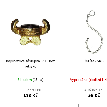
V
ý
p
i
s
p
r
o
d
bajonetová záslepka SKG, bez
řetízek SKG
u
řetízku
k
t
Skladem
(
15 ks
)
Vyprodáno (dodání 1-4
ů
151 Kč bez DPH
45 Kč bez DPH
183 Kč
55 Kč