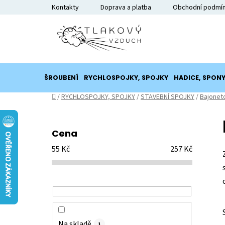
Přejít
Kontakty
Doprava a platba
Obchodní podmí
na
obsah
ŠROUBENÍ
RYCHLOSPOJKY, SPOJKY
HADICE, SPON
Domů
/
RYCHLOSPOJKY, SPOJKY
/
STAVEBNÍ SPOJKY
/
Bajonet
P
o
Cena
s
55
Kč
257
Kč
t
r
a
n
n
í
Na skladě
1