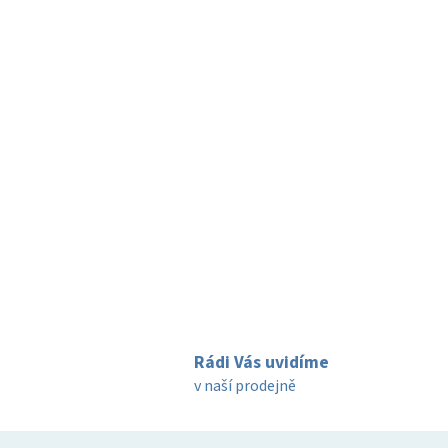
ý
p
i
s
u
Rádi Vás uvidíme
v naší prodejně