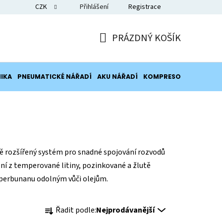
CZK
Přihlášení
Registrace
Blog
PRÁZDNÝ KOŠÍK
NÁKUPNÍ
KOŠÍK
IKA
PNEUMATICKÉ NÁŘADÍ
AKU NÁŘADÍ
KOMPRESORY
POTRUB
vě rozšířený systém pro snadné spojování rozvodů
ní z temperované litiny, pozinkované a žlutě
perbunanu odolným vůči olejům.
Ř
Řadit podle:
Nejprodávanější
a