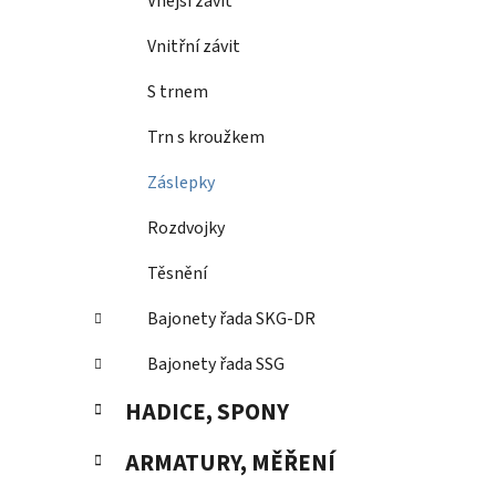
Vnější závit
Vnitřní závit
S trnem
Trn s kroužkem
Záslepky
Rozdvojky
Těsnění
Bajonety řada SKG-DR
Bajonety řada SSG
HADICE, SPONY
ARMATURY, MĚŘENÍ