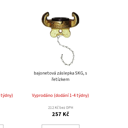
z
e
n
í
p
r
o
d
u
k
bajonetová záslepka SKG, s
t
řetízkem
ů
 týdny)
Vyprodáno (dodání 1-4 týdny)
212 Kč bez DPH
257 Kč