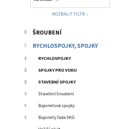
p
a
ROZBALIT FILTR
n
e
K
Přeskočit
l
ŠROUBENÍ
a
kategorie
t
RYCHLOSPOJKY, SPOJKY
e
g
RYCHLOSPOJKY
o
r
SPOJKY PRO VODU
i
e
STAVEBNÍ SPOJKY
Stavební šroubení
Bajonetové spojky
Bajonety řada SKG