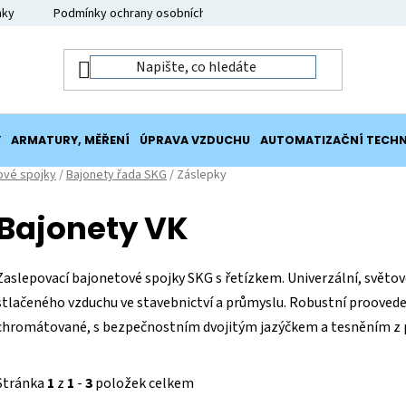
nky
Podmínky ochrany osobních údajů
Moje objednávka
Y
ARMATURY, MĚŘENÍ
ÚPRAVA VZDUCHU
AUTOMATIZAČNÍ TECHN
ové spojky
/
Bajonety řada SKG
/
Záslepky
Bajonety VK
Zaslepovací bajonetové spojky SKG s řetízkem. Univerzální, světo
stlačeného vzduchu ve stavebnictví a průmyslu. Robustní proovede
chromátované, s bezpečnostním dvojitým jazýčkem a tesněním z 
Stránka
1
z
1
-
3
položek celkem